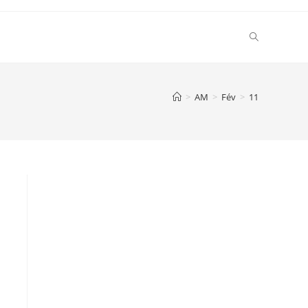
Toggle
website
>
AM
>
Fév
>
11
search