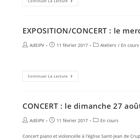
CONCERT :
Continuer La Lecture
Le
Mardi
3
Octobre
À
20h30
EXPOSITION/CONCERT : le merc
Auteur/autrice
Publication
Post
AdEiPV
11 février 2017
Ateliers
/
En cours
de
publiée :
category:
la
publication :
EXPOSITION/CONCERT :
Continuer La Lecture
Le
Mercredi
30
Août
À
17h00
CONCERT : le dimanche 27 aoû
Auteur/autrice
Publication
Post
AdEiPV
11 février 2017
En cours
de
publiée :
category:
la
Concert piano et violoncelle à l'église Saint-Jean de Cr
publication :