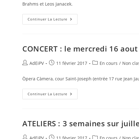
Brahms et Leos Janacek.
CONCERT :
Continuer La Lecture
Le
Dimanche
27
Août
2017
À
CONCERT : le mercredi 16 aout
17h00
Auteur/autrice
Publication
Post
AdEiPV
11 février 2017
En cours
/
Non cla
de
publiée :
category:
la
Òpera Càmera, cour Saint-Joseph (entrée 17 rue Jean J
publication :
CONCERT :
Continuer La Lecture
Le
Mercredi
16
Aout
2017
À
ATELIERS : 3 semaines sur juill
21h00
Auteur/autrice
Publication
Post
AdEiPV
11 février 2017
En cours
/
Non cla