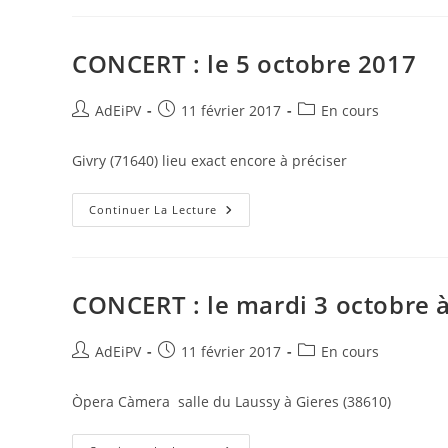
Octobre
2017
À
20h30
CONCERT : le 5 octobre 2017
Auteur/autrice
Publication
Post
AdEiPV
11 février 2017
En cours
de
publiée :
category:
la
Givry (71640) lieu exact encore à préciser
publication :
CONCERT :
Continuer La Lecture
Le
5
Octobre
2017
CONCERT : le mardi 3 octobre 
Auteur/autrice
Publication
Post
AdEiPV
11 février 2017
En cours
de
publiée :
category:
la
Òpera Càmera salle du Laussy à Gieres (38610)
publication :