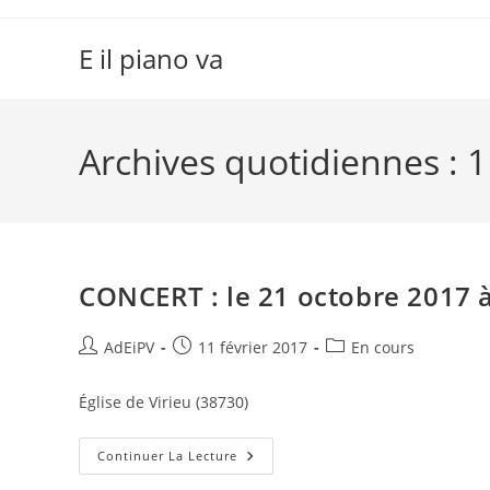
Skip
to
E il piano va
content
Archives quotidiennes : 1
CONCERT : le 21 octobre 2017 
Auteur/autrice
Publication
Post
AdEiPV
11 février 2017
En cours
de
publiée :
category:
la
Église de Virieu (38730)
publication :
CONCERT :
Continuer La Lecture
Le
21