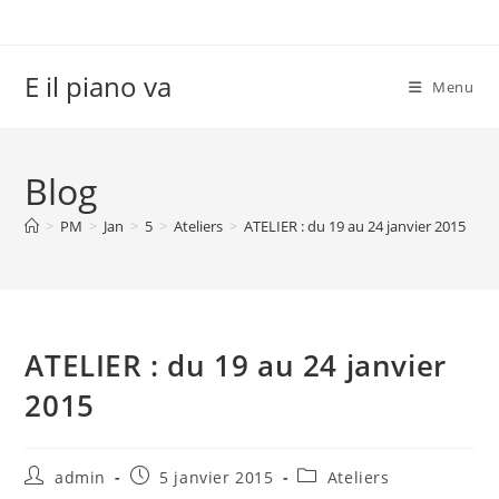
Skip
to
content
E il piano va
Menu
Blog
>
PM
>
Jan
>
5
>
Ateliers
>
ATELIER : du 19 au 24 janvier 2015
ATELIER : du 19 au 24 janvier
2015
Auteur/autrice
Publication
Post
admin
5 janvier 2015
Ateliers
de
publiée :
category: