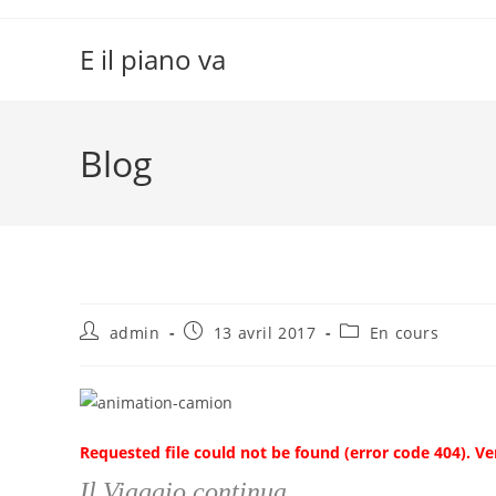
Skip
to
E il piano va
content
Blog
Auteur/autrice
Publication
Post
admin
13 avril 2017
En cours
de
publiée :
category:
la
publication :
Requested file could not be found (error code 404). Ver
Il Viaggio continua…