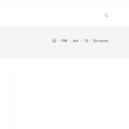
Toggle
website
>
PM
>
Avr
>
13
>
En cours
search